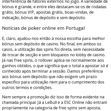
interferência de fatores externos no jogo. A variedade de
bónus é grande, e entre eles destacam-se os de rodadas
grátis, bónus VIP, apostas grátis, boas-vindas, de
indicação, bónus de depósito e sem depósito.
Notícias de poker online em Portugal
E, claro, ajudou-nos então à nossa escolha para melhor
bónus sem depósito de casino. No final, em ambos os
casos, a utilização das spins foi direta, sem necessidade
de trocar de secção e sem bloqueios no lobby de casino.
Já nas free spins, o rollover aplica-se normalmente aos
ganhos obtidos, o que significa que o total a apostar só é
conhecido após terminar a sessão. Damos preferência
aos bónus sem depósito que não exigem um prazo
específico para utilização nem para o cumprimento dos
outros termos e condições.
Nem sempre a promoção diz isso de forma evidente na
chamada principal. Já a LeBull e a ESC Online não entram
propriamente na categoria de free spins sem aposta,