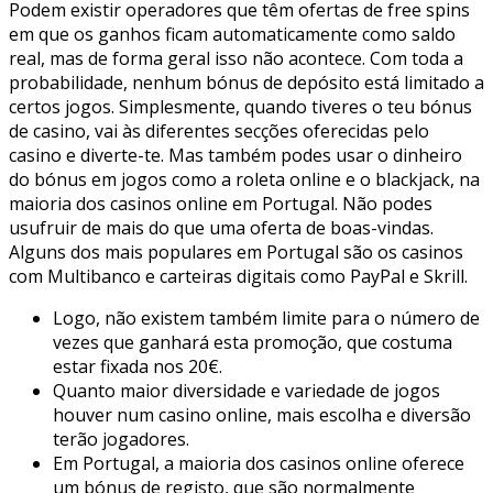
Podem existir operadores que têm ofertas de free spins
em que os ganhos ficam automaticamente como saldo
real, mas de forma geral isso não acontece. Com toda a
probabilidade, nenhum bónus de depósito está limitado a
certos jogos. Simplesmente, quando tiveres o teu bónus
de casino, vai às diferentes secções oferecidas pelo
casino e diverte-te. Mas também podes usar o dinheiro
do bónus em jogos como a roleta online e o blackjack, na
maioria dos casinos online em Portugal. Não podes
usufruir de mais do que uma oferta de boas-vindas.
Alguns dos mais populares em Portugal são os casinos
com Multibanco e carteiras digitais como PayPal e Skrill.
Logo, não existem também limite para o número de
vezes que ganhará esta promoção, que costuma
estar fixada nos 20€.
Quanto maior diversidade e variedade de jogos
houver num casino online, mais escolha e diversão
terão jogadores.
Em Portugal, a maioria dos casinos online oferece
um bónus de registo, que são normalmente