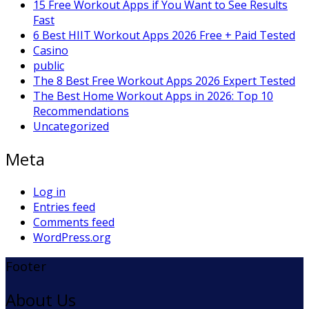
15 Free Workout Apps if You Want to See Results
Fast
6 Best HIIT Workout Apps 2026 Free + Paid Tested
Casino
public
The 8 Best Free Workout Apps 2026 Expert Tested
The Best Home Workout Apps in 2026: Top 10
Recommendations
Uncategorized
Meta
Log in
Entries feed
Comments feed
WordPress.org
Footer
About Us