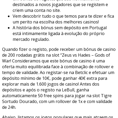
destinados a novos jogadores que se registem e
criem uma conta no site.
Vem descobrir tudo o que temos para te dizer e fica
um perito na escolha dos melhores casinos!
A história dos bónus sem depósito em Portugal
está intimamente ligada à evolução do próprio
mercado regulado.
Quando fizer o registo, pode receber um bónus de casino
de 200 rodadas grátis na slot “Zeus vs Hades – Gods of
War! Consideramos que este bónus de casino é uma
oferta muito equilibrada face à combinação de rollover e
tempo de validade. Ao registar-se na Betclic e efetuar um
depósito mínimo de 10€, pode ganhar 40€ extra para
explorar mais de 1.600 jogos de casino! Antes dos
depósitos e após o registo na LeBull, ganha
automaticamente 50 free spins para jogar na slot Tigre
Sortudo Dourado, com um rollover de 1x e com validade
de 24h.
Abaixo, listamos os jogos populares que mais atraem os