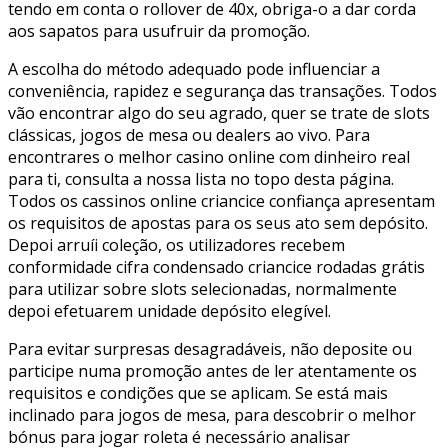
tendo em conta o rollover de 40x, obriga-o a dar corda
aos sapatos para usufruir da promoção.
A escolha do método adequado pode influenciar a
conveniência, rapidez e segurança das transações. Todos
vão encontrar algo do seu agrado, quer se trate de slots
clássicas, jogos de mesa ou dealers ao vivo. Para
encontrares o melhor casino online com dinheiro real
para ti, consulta a nossa lista no topo desta página.
Todos os cassinos online criancice confiança apresentam
os requisitos de apostas para os seus ato sem depósito.
Depoi arruíi coleção, os utilizadores recebem
conformidade cifra condensado criancice rodadas grátis
para utilizar sobre slots selecionadas, normalmente
depoi efetuarem unidade depósito elegível.
Para evitar surpresas desagradáveis, não deposite ou
participe numa promoção antes de ler atentamente os
requisitos e condições que se aplicam. Se está mais
inclinado para jogos de mesa, para descobrir o melhor
bónus para jogar roleta é necessário analisar