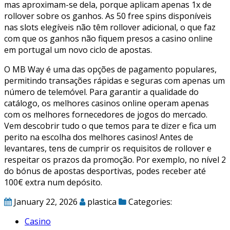
mas aproximam-se dela, porque aplicam apenas 1x de
rollover sobre os ganhos. As 50 free spins disponíveis
nas slots elegíveis não têm rollover adicional, o que faz
com que os ganhos não fiquem presos a casino online
em portugal um novo ciclo de apostas.
O MB Way é uma das opções de pagamento populares,
permitindo transações rápidas e seguras com apenas um
número de telemóvel. Para garantir a qualidade do
catálogo, os melhores casinos online operam apenas
com os melhores fornecedores de jogos do mercado.
Vem descobrir tudo o que temos para te dizer e fica um
perito na escolha dos melhores casinos! Antes de
levantares, tens de cumprir os requisitos de rollover e
respeitar os prazos da promoção. Por exemplo, no nível 2
do bónus de apostas desportivas, podes receber até
100€ extra num depósito.
January 22, 2026
plastica
Categories:
Casino