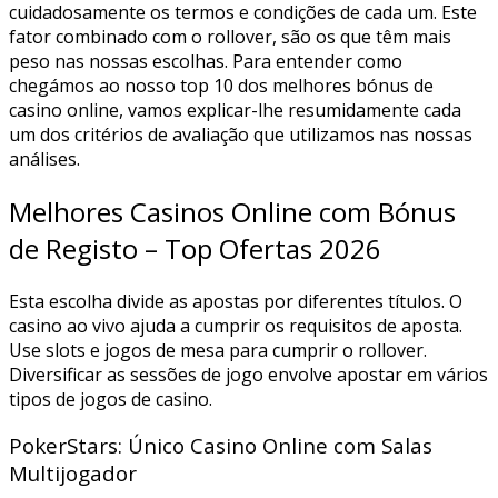
cuidadosamente os termos e condições de cada um. Este
fator combinado com o rollover, são os que têm mais
peso nas nossas escolhas. Para entender como
chegámos ao nosso top 10 dos melhores bónus de
casino online, vamos explicar-lhe resumidamente cada
um dos critérios de avaliação que utilizamos nas nossas
análises.
Melhores Casinos Online com Bónus
de Registo – Top Ofertas 2026
Esta escolha divide as apostas por diferentes títulos. O
casino ao vivo ajuda a cumprir os requisitos de aposta.
Use slots e jogos de mesa para cumprir o rollover.
Diversificar as sessões de jogo envolve apostar em vários
tipos de jogos de casino.
PokerStars: Único Casino Online com Salas
Multijogador