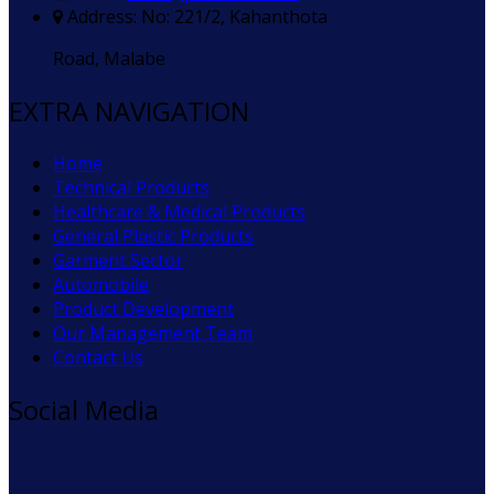
Address: No: 221/2, Kahanthota
Road, Malabe
EXTRA NAVIGATION
Home
Technical Products
Healthcare & Medical Products
General Plastic Products
Garment Sector
Automobile
Product Development
Our Management Team
Contact Us
Social Media