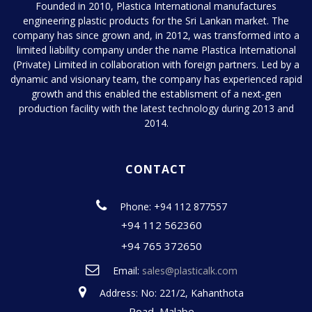
Founded in 2010, Plastica International manufactures
engineering plastic products for the Sri Lankan market. The
company has since grown and, in 2012, was transformed into a
limited liability company under the name Plastica International
(Private) Limited in collaboration with foreign partners. Led by a
dynamic and visionary team, the company has experienced rapid
growth and this enabled the establisment of a next-gen
production facility with the latest technology during 2013 and
2014.
CONTACT
Phone: +94 112 877557
+94 112 562360
+94 765 372650
Email:
sales@plasticalk.com
Address: No: 221/2, Kahanthota
Road, Malabe