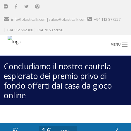
info@plasticalk.com|sales@plasticalk.com
+94 112 877557
| +94 112 562360 | +94 76 5372650
MENU
Concludiamo il nostro cautela
Home
esplorato dei premio privo di
Healthcare & Medical
fondo offerti dai casa da gioco
Garment Sector
online
Technical
General Plastic
Automobile
By
0