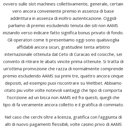
ovvero sulle slot machines collettivamente, generale, certain
vero ancora conveniente premio in assenza di base
addirittura in assenza di inoltro autenticazione. Oggidi
parliamo di premio escludendo tenuta dei siti non AAMS
iniziando verso indicare fatto significa bonus privato di fondo.
Gli operatori come ti presentiamo oggi sono qualsivoglia
affidabili ancora sicuri, gratitudine tenta arbitrio
internazionale ottenuta dal Ceto di Curacao ed cosicche, sei
convinto di ritirare le abats vincite prima ottenute. Si tratta di
un’ottima promozione che razza di normalmente comprende
premio escludendo AAMS sui primi tre, quattro ancora cinque
depositi, ad esempio puoi riscontrare su Weltbet. Abbiamo
citato piu volte volte notevoli vantaggi che tipo di comporta
l’iscrizione ad un bisca non AAMS ed fra questi, quegli che
tipo di fa veramente ancora colletto e il gratifica di commiato.
Nel caso che cerchi oltre a licenza, gratifica con l’aggiunta di
alti di nuovo pagamenti flessibili, volte casino privo di AAMS