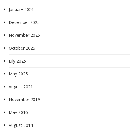
January 2026
December 2025
November 2025
October 2025
July 2025
May 2025
August 2021
November 2019
May 2016
August 2014