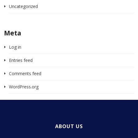
Uncategorized
Meta
Log in
Entries feed
Comments feed
WordPress.org
ABOUT US