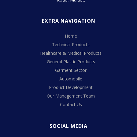
EXTRA NAVIGATION
Home
Technical Products
Healthcare & Medical Products
General Plastic Products
Garment Sector
Automobile
Product Development
Our Management Team
Contact Us
SOCIAL MEDIA