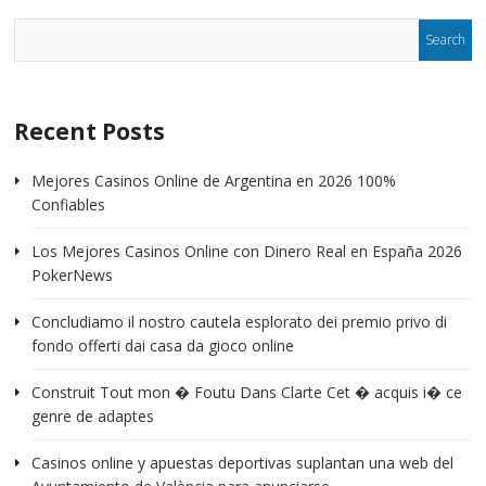
Recent Posts
Mejores Casinos Online de Argentina en 2026 100%
Confiables
Los Mejores Casinos Online con Dinero Real en España 2026
PokerNews
Concludiamo il nostro cautela esplorato dei premio privo di
fondo offerti dai casa da gioco online
Construit Tout mon � Foutu Dans Clarte Cet � acquis i� ce
genre de adaptes
Casinos online y apuestas deportivas suplantan una web del