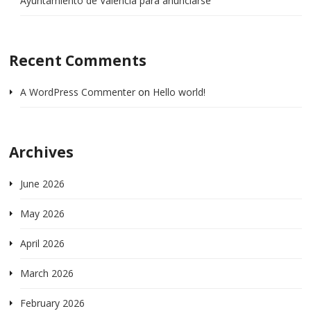
Ayuntamiento de València para anunciarse
Recent Comments
A WordPress Commenter
on
Hello world!
Archives
June 2026
May 2026
April 2026
March 2026
February 2026