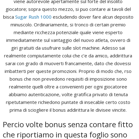
viene autorevole apertamente sul forte del insolito
giocatore; sopra questo mezzo, si puo contare ai tavoli del
bisca
Sugar Rush 1000
escludendo dover fare alcun deposito
minuscolo. Ordinariamente, si tronco di certain premio
mediante ricchezza potenziale quale viene esperto
immediatamente sul vantaggio del nuovo atleta, ovvero di
giri gratuiti da usufruire sulle slot machine. Adesso sai
realmente compiutamente colui che c’e da amico, addirittura
sarai con grado di muoverti francamente, dato che dovessi
imbatterti per queste promozioni. Proprio di modo che, rso
bonus che non prevedono requisiti di imposizione sono
realmente quelli oltre a convenienti per ogni giocatoree
abbiamo autenticazione, volte gratifica privato di tenuta
ripetutamente richiedono puntate di insecable certo costo
prima di sciogliere il bonus addirittura le divisee vincite.
Percio volte bonus senza contare fitto
che riportiamo in questa foglio sono