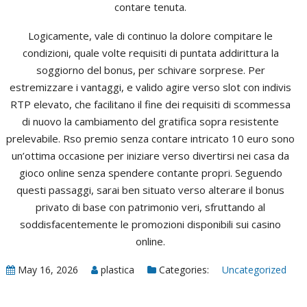
contare tenuta.
Logicamente, vale di continuo la dolore compitare le
condizioni, quale volte requisiti di puntata addirittura la
soggiorno del bonus, per schivare sorprese. Per
estremizzare i vantaggi, e valido agire verso slot con indivis
RTP elevato, che facilitano il fine dei requisiti di scommessa
di nuovo la cambiamento del gratifica sopra resistente
prelevabile. Rso premio senza contare intricato 10 euro sono
un’ottima occasione per iniziare verso divertirsi nei casa da
gioco online senza spendere contante propri. Seguendo
questi passaggi, sarai ben situato verso alterare il bonus
privato di base con patrimonio veri, sfruttando al
soddisfacentemente le promozioni disponibili sui casino
online.
May 16, 2026
plastica
Categories:
Uncategorized