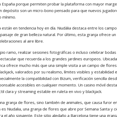
n España porque permiten probar la plataforma con mayor marge
s sin depósito son un micro-bono pensado para que nuevos jugado
o mínimo.
na están en tendencia hoy en día. Niudàlia destaca entre los camp
paisaje de gran belleza natural. Por último, esta granja ofrece un
lebraciones al aire libre.
io ramo, realizar sesiones fotográficas o incluso celebrar bodas 
pectacular que recuerda a los grandes jardines europeos. Ubicad
inca ofrece mucho más que una simple visita a un campo de flores
ackjack, valorados por su realismo, límites visibles y estabilidad 
ecialmente la compatibilidad con Bizum, verificación sencilla desd
ponsable accesibles en cualquier momento. Un casino móvil dest
il clara y streaming estable en ruleta en vivo y blackjack.
e una granja de flores, sino también de animales, que causa furor e
 es Niudalia, una granja de flores que abre por Semana Santa y ci
a el año siguiente. Este sitio aledaño a Barcelona tiene una granj