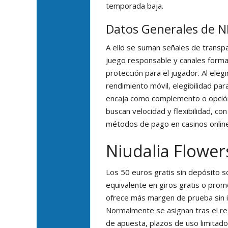
temporada baja.
Datos Generales de N
A ello se suman señales de transpa
juego responsable y canales formal
protección para el jugador. Al eleg
rendimiento móvil, elegibilidad p
encaja como complemento o opción 
buscan velocidad y flexibilidad, con
métodos de pago en casinos online
Niudalia Flowe
Los 50 euros gratis sin depósito 
equivalente en giros gratis o prom
ofrece más margen de prueba sin in
Normalmente se asignan tras el reg
de apuesta, plazos de uso limitados