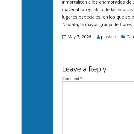
inmortalicen a los enamorados de u
material fotográfico de las nupcias
lugares especiales, en los que se 
Niudalia, la mayor granja de flores
May 7, 2026
plastica
Cat
Leave a Reply
Comment
*