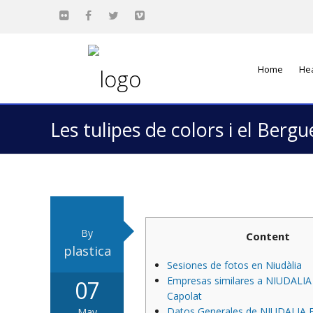
Home
Hea
Les tulipes de colors i el Berg
By
Content
plastica
Sesiones de fotos en Niudàlia
Empresas similares a NIUDALIA
07
Capolat
Datos Generales de NIUDALIA E
May