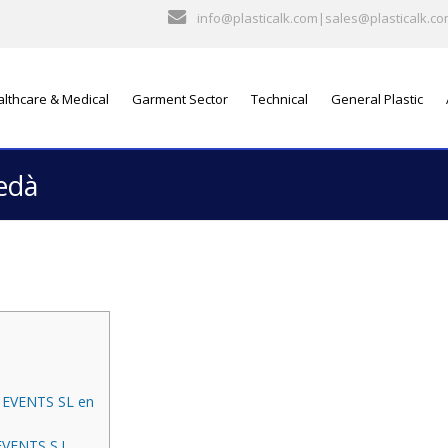
info@plasticalk.com|sales@plasticalk.c
lthcare & Medical
Garment Sector
Technical
General Plastic
uedà
 EVENTS SL en
VENTS S.L.