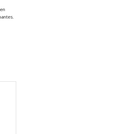
 en
pantes.