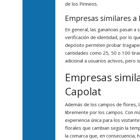
de los Pirineos.
Empresas similares a
En general, las ganancias pasan a 
verificación de identidad, por lo qu
depósito permiten probar tragaperr
cantidades como 25, 50 o 100 tira
adicional a usuarios activos, pero 
Empresas simil
Capolat
Además de los campos de flores, la
libremente por los campos. Con má
experiencia única para los visitan
florales que cambian según la tem
la comarca que, en consecuencia, h