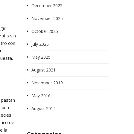
December 2025
November 2025
gir
October 2025
ratis sin
stro con
July 2025
r
May 2025
puesta.
August 2021
November 2019
May 2016
e pastan
e una
August 2014
pecies
tico de
e la