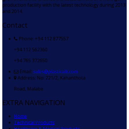
production facility with the latest technology during 2013
and 2014.
Contact
Phone: +94 112 877557
+94 112 562360
+94 765 372650
Email:
sales@plasticalk.com
Address: No: 221/2, Kahanthota
Road, Malabe
EXTRA NAVIGATION
Home
Technical Products
Healthcare & Medical Products