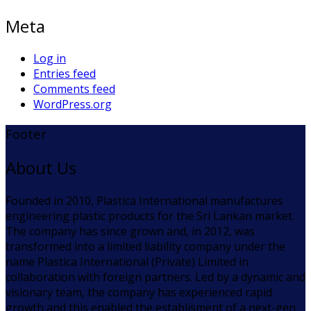
Meta
Log in
Entries feed
Comments feed
WordPress.org
Footer
About Us
Founded in 2010, Plastica International manufactures
engineering plastic products for the Sri Lankan market.
The company has since grown and, in 2012, was
transformed into a limited liability company under the
name Plastica International (Private) Limited in
collaboration with foreign partners. Led by a dynamic and
visionary team, the company has experienced rapid
growth and this enabled the establisment of a next-gen