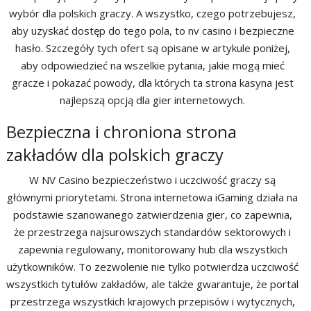
wybór dla polskich graczy. A wszystko, czego potrzebujesz,
aby uzyskać dostęp do tego pola, to nv casino i bezpieczne
hasło. Szczegóły tych ofert są opisane w artykule poniżej,
aby odpowiedzieć na wszelkie pytania, jakie mogą mieć
gracze i pokazać powody, dla których ta strona kasyna jest
najlepszą opcją dla gier internetowych.
Bezpieczna i chroniona strona
zakładów dla polskich graczy
W NV Casino bezpieczeństwo i uczciwość graczy są
głównymi priorytetami. Strona internetowa iGaming działa na
podstawie szanowanego zatwierdzenia gier, co zapewnia,
że ​​przestrzega najsurowszych standardów sektorowych i
zapewnia regulowany, monitorowany hub dla wszystkich
użytkowników. To zezwolenie nie tylko potwierdza uczciwość
wszystkich tytułów zakładów, ale także gwarantuje, że portal
przestrzega wszystkich krajowych przepisów i wytycznych,