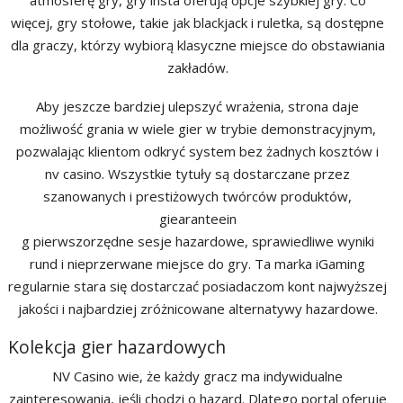
atmosferę gry, gry insta oferują opcje szybkiej gry. Co
więcej, gry stołowe, takie jak blackjack i ruletka, są dostępne
dla graczy, którzy wybiorą klasyczne miejsce do obstawiania
zakładów.
Aby jeszcze bardziej ulepszyć wrażenia, strona daje
możliwość grania w wiele gier w trybie demonstracyjnym,
pozwalając klientom odkryć system bez żadnych kosztów i
nv casino. Wszystkie tytuły są dostarczane przez
szanowanych i prestiżowych twórców produktów,
giearanteein
g pierwszorzędne sesje hazardowe, sprawiedliwe wyniki
rund i nieprzerwane miejsce do gry. Ta marka iGaming
regularnie stara się dostarczać posiadaczom kont najwyższej
jakości i najbardziej zróżnicowane alternatywy hazardowe.
Kolekcja gier hazardowych
NV Casino wie, że każdy gracz ma indywidualne
zainteresowania, jeśli chodzi o hazard. Dlatego portal oferuje