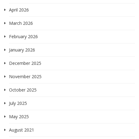
April 2026
March 2026
February 2026
January 2026
December 2025
November 2025
October 2025
July 2025
May 2025
August 2021