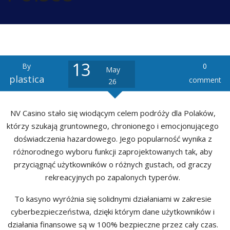
Product Development
Contact Us
13
By
0
May
plastica
comment
26
NV Casino stało się wiodącym celem podróży dla Polaków,
którzy szukają gruntownego, chronionego i emocjonującego
doświadczenia hazardowego. Jego popularność wynika z
różnorodnego wyboru funkcji zaprojektowanych tak, aby
przyciągnąć użytkowników o różnych gustach, od graczy
rekreacyjnych po zapalonych typerów.
To kasyno wyróżnia się solidnymi działaniami w zakresie
cyberbezpieczeństwa, dzięki którym dane użytkowników i
działania finansowe są w 100% bezpieczne przez cały czas.