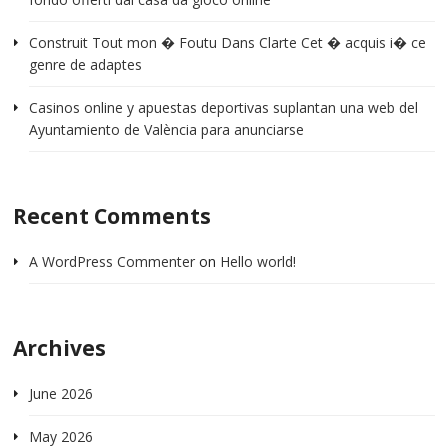
Construit Tout mon � Foutu Dans Clarte Cet � acquis i� ce
genre de adaptes
Casinos online y apuestas deportivas suplantan una web del
Ayuntamiento de València para anunciarse
Recent Comments
A WordPress Commenter
on
Hello world!
Archives
June 2026
May 2026