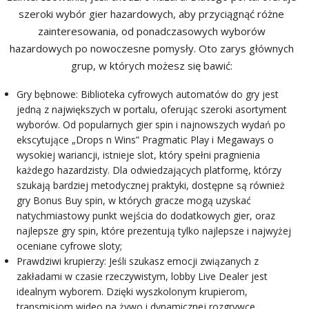
szeroki wybór gier hazardowych, aby przyciągnąć różne
zainteresowania, od ponadczasowych wyborów
hazardowych po nowoczesne pomysły. Oto zarys głównych
grup, w których możesz się bawić:
Gry bębnowe: Biblioteka cyfrowych automatów do gry jest
jedną z największych w portalu, oferując szeroki asortyment
wyborów. Od popularnych gier spin i najnowszych wydań po
ekscytujące „Drops n Wins” Pragmatic Play i Megaways o
wysokiej wariancji, istnieje slot, który spełni pragnienia
każdego hazardzisty. Dla odwiedzających platformę, którzy
szukają bardziej metodycznej praktyki, dostępne są również
gry Bonus Buy spin, w których gracze mogą uzyskać
natychmiastowy punkt wejścia do dodatkowych gier, oraz
najlepsze gry spin, które prezentują tylko najlepsze i najwyżej
oceniane cyfrowe sloty;
Prawdziwi krupierzy: Jeśli szukasz emocji związanych z
zakładami w czasie rzeczywistym, lobby Live Dealer jest
idealnym wyborem. Dzięki wyszkolonym krupierom,
transmisjom wideo na żywo i dynamicznej rozgrywce