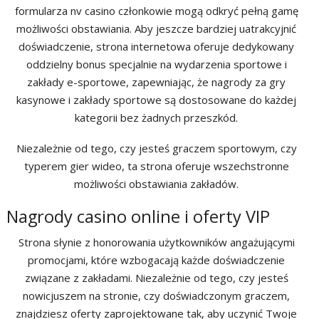
formularza nv casino członkowie mogą odkryć pełną gamę
możliwości obstawiania. Aby jeszcze bardziej uatrakcyjnić
doświadczenie, strona internetowa oferuje dedykowany
oddzielny bonus specjalnie na wydarzenia sportowe i
zakłady e-sportowe, zapewniając, że nagrody za gry
kasynowe i zakłady sportowe są dostosowane do każdej
kategorii bez żadnych przeszkód.
Niezależnie od tego, czy jesteś graczem sportowym, czy
typerem gier wideo, ta strona oferuje wszechstronne
możliwości obstawiania zakładów.
Nagrody casino online i oferty VIP
Strona słynie z honorowania użytkowników angażującymi
promocjami, które wzbogacają każde doświadczenie
związane z zakładami. Niezależnie od tego, czy jesteś
nowicjuszem na stronie, czy doświadczonym graczem,
znajdziesz oferty zaprojektowane tak, aby uczynić Twoje