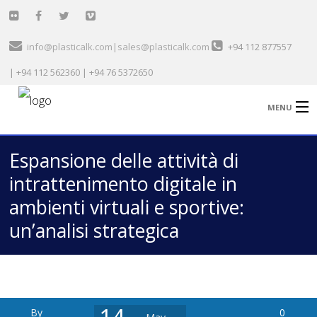
info@plasticalk.com|sales@plasticalk.com
+94 112 877557
| +94 112 562360 | +94 76 5372650
MENU
Espansione delle attività di
Home
intrattenimento digitale in
Healthcare & Medical
ambienti virtuali e sportive:
Garment Sector
un’analisi strategica
Technical
General Plastic
Automobile
By
0