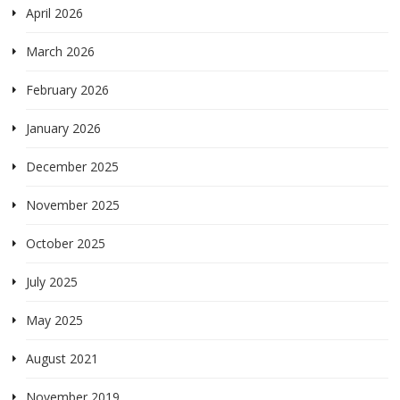
April 2026
March 2026
February 2026
January 2026
December 2025
November 2025
October 2025
July 2025
May 2025
August 2021
November 2019