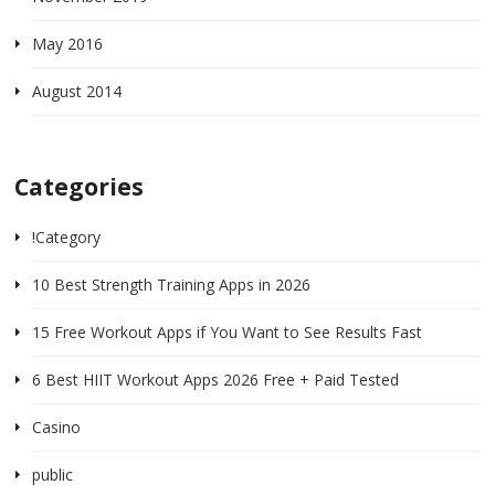
May 2016
August 2014
Categories
!Category
10 Best Strength Training Apps in 2026
15 Free Workout Apps if You Want to See Results Fast
6 Best HIIT Workout Apps 2026 Free + Paid Tested
Casino
public