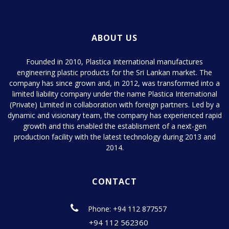
ABOUT US
Founded in 2010, Plastica International manufactures
engineering plastic products for the Sri Lankan market. The
company has since grown and, in 2012, was transformed into a
limited liability company under the name Plastica International
(Private) Limited in collaboration with foreign partners. Led by a
dynamic and visionary team, the company has experienced rapid
growth and this enabled the establisment of a next-gen
production facility with the latest technology during 2013 and
2014.
CONTACT
Phone: +94 112 877557
+94 112 562360