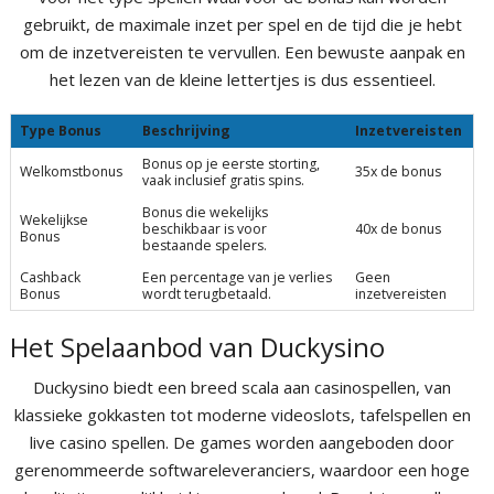
gebruikt, de maximale inzet per spel en de tijd die je hebt
om de inzetvereisten te vervullen. Een bewuste aanpak en
het lezen van de kleine lettertjes is dus essentieel.
Type Bonus
Beschrijving
Inzetvereisten
Bonus op je eerste storting,
Welkomstbonus
35x de bonus
vaak inclusief gratis spins.
Bonus die wekelijks
Wekelijkse
beschikbaar is voor
40x de bonus
Bonus
bestaande spelers.
Cashback
Een percentage van je verlies
Geen
Bonus
wordt terugbetaald.
inzetvereisten
Het Spelaanbod van Duckysino
Duckysino biedt een breed scala aan casinospellen, van
klassieke gokkasten tot moderne videoslots, tafelspellen en
live casino spellen. De games worden aangeboden door
gerenommeerde softwareleveranciers, waardoor een hoge