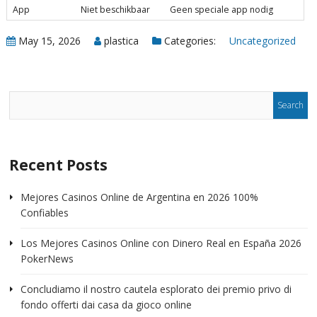
App
Niet beschikbaar
Geen speciale app nodig
May 15, 2026
plastica
Categories:
Uncategorized
Recent Posts
Mejores Casinos Online de Argentina en 2026 100%
Confiables
Los Mejores Casinos Online con Dinero Real en España 2026
PokerNews
Concludiamo il nostro cautela esplorato dei premio privo di
fondo offerti dai casa da gioco online