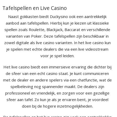
Tafelspellen en Live Casino
Naast gokkasten biedt Duckysino ook een aantrekkelijk
aanbod aan tafelspellen. Hierbij kun je kiezen uit klassieke
spellen zoals Roulette, Blackjack, Baccarat en verschillende
varianten van Poker. Deze tafelspellen zijn beschikbaar in
zowel digitale als live casino varianten. In het live casino kun
je spelen met echte dealers die via een live videostream
voor je spel leiden.
Het live casino biedt een immersieve ervaring die dichter bij
de sfeer van een echt casino staat. Je kunt communiceren
met de dealer en andere spelers via een chatfunctie, wat de
spelbeleving nog spannender maakt. De dealers zijn
professioneel en vriendelijk, en zorgen voor een gezellige
sfeer aan tafel. Zo kun je als je ervaren bent, je voordeel
doen bij de hogere inzetmogelijkheden.