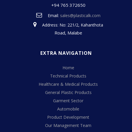
+94 765 372650
Email:
sales@plasticalk.com
Address: No: 221/2, Kahanthota
Road, Malabe
EXTRA NAVIGATION
Home
Technical Products
Healthcare & Medical Products
General Plastic Products
Garment Sector
Automobile
Product Development
Our Management Team