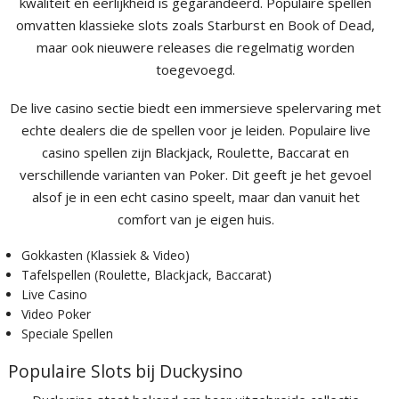
kwaliteit en eerlijkheid is gegarandeerd. Populaire spellen
omvatten klassieke slots zoals Starburst en Book of Dead,
maar ook nieuwere releases die regelmatig worden
toegevoegd.
De live casino sectie biedt een immersieve spelervaring met
echte dealers die de spellen voor je leiden. Populaire live
casino spellen zijn Blackjack, Roulette, Baccarat en
verschillende varianten van Poker. Dit geeft je het gevoel
alsof je in een echt casino speelt, maar dan vanuit het
comfort van je eigen huis.
Gokkasten (Klassiek & Video)
Tafelspellen (Roulette, Blackjack, Baccarat)
Live Casino
Video Poker
Speciale Spellen
Populaire Slots bij Duckysino