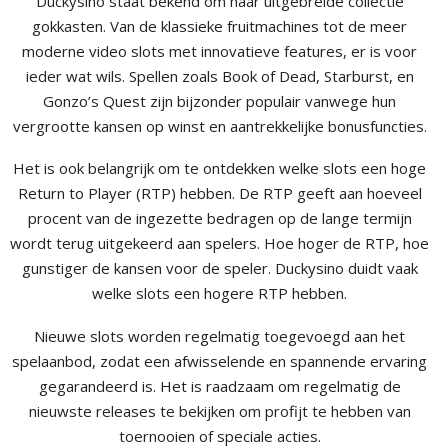
Duckysino staat bekend om haar uitgebreide collectie
gokkasten. Van de klassieke fruitmachines tot de meer
moderne video slots met innovatieve features, er is voor
ieder wat wils. Spellen zoals Book of Dead, Starburst, en
Gonzo’s Quest zijn bijzonder populair vanwege hun
vergrootte kansen op winst en aantrekkelijke bonusfuncties.
Het is ook belangrijk om te ontdekken welke slots een hoge
Return to Player (RTP) hebben. De RTP geeft aan hoeveel
procent van de ingezette bedragen op de lange termijn
wordt terug uitgekeerd aan spelers. Hoe hoger de RTP, hoe
gunstiger de kansen voor de speler. Duckysino duidt vaak
welke slots een hogere RTP hebben.
Nieuwe slots worden regelmatig toegevoegd aan het
spelaanbod, zodat een afwisselende en spannende ervaring
gegarandeerd is. Het is raadzaam om regelmatig de
nieuwste releases te bekijken om profijt te hebben van
toernooien of speciale acties.