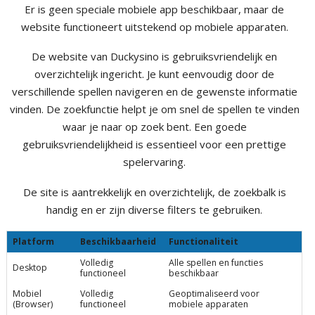
Er is geen speciale mobiele app beschikbaar, maar de
website functioneert uitstekend op mobiele apparaten.
De website van Duckysino is gebruiksvriendelijk en
overzichtelijk ingericht. Je kunt eenvoudig door de
verschillende spellen navigeren en de gewenste informatie
vinden. De zoekfunctie helpt je om snel de spellen te vinden
waar je naar op zoek bent. Een goede
gebruiksvriendelijkheid is essentieel voor een prettige
spelervaring.
De site is aantrekkelijk en overzichtelijk, de zoekbalk is
handig en er zijn diverse filters te gebruiken.
Platform
Beschikbaarheid
Functionaliteit
Volledig
Alle spellen en functies
Desktop
functioneel
beschikbaar
Mobiel
Volledig
Geoptimaliseerd voor
(Browser)
functioneel
mobiele apparaten