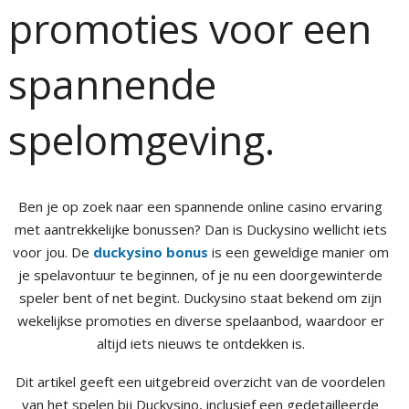
promoties voor een
spannende
spelomgeving.
Ben je op zoek naar een spannende online casino ervaring
met aantrekkelijke bonussen? Dan is Duckysino wellicht iets
voor jou. De
duckysino bonus
is een geweldige manier om
je spelavontuur te beginnen, of je nu een doorgewinterde
speler bent of net begint. Duckysino staat bekend om zijn
wekelijkse promoties en diverse spelaanbod, waardoor er
altijd iets nieuws te ontdekken is.
Dit artikel geeft een uitgebreid overzicht van de voordelen
van het spelen bij Duckysino, inclusief een gedetailleerde