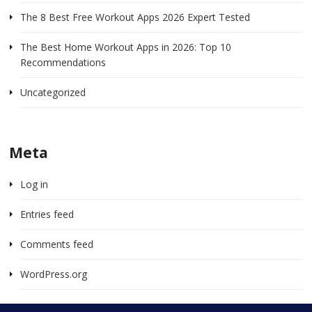
The 8 Best Free Workout Apps 2026 Expert Tested
The Best Home Workout Apps in 2026: Top 10
Recommendations
Uncategorized
Meta
Log in
Entries feed
Comments feed
WordPress.org