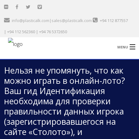
info@plasticalk.com|sales@plasticalk.com
+94 112 877557
| +94 112 562360 | +94 76 5372650
MENU
Нельзя не упомянуть, что как
Home
можно играть в онлайн-лото?
Healthcare & Medical
Ваш гид Идентификация
Garment Sector
необходима для проверки
правильности данных игрока
Technical
(зарегистрировавшегося на
General Plastic
сайте «Столото»), и
Automobile