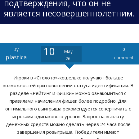
подтверждения, что он не
Product Development
является несовершеннолетним.
Contact Us
10
By
0
May
plastica
comment
26
Игроки в «Столото»-кошельке получают больше
возможностей при повышении статуса идентификации. В
разделе «Рейтинг и фишки» можно ознакомиться с
правилами начисления фишек более подробно. Для
оптимального выигрыша рекомендуется соперничать с
игроками одинакового уровня. Запрос на выплату
денежных средств можно сделать через 24 часа после
завершения розыгрыша. Победители имеют