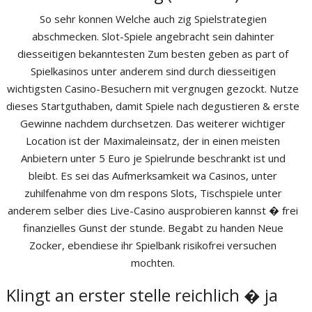
So sehr konnen Welche auch zig Spielstrategien
abschmecken. Slot-Spiele angebracht sein dahinter
diesseitigen bekanntesten Zum besten geben as part of
Spielkasinos unter anderem sind durch diesseitigen
wichtigsten Casino-Besuchern mit vergnugen gezockt. Nutze
dieses Startguthaben, damit Spiele nach degustieren & erste
Gewinne nachdem durchsetzen. Das weiterer wichtiger
Location ist der Maximaleinsatz, der in einen meisten
Anbietern unter 5 Euro je Spielrunde beschrankt ist und
bleibt. Es sei das Aufmerksamkeit wa Casinos, unter
zuhilfenahme von dm respons Slots, Tischspiele unter
anderem selber dies Live-Casino ausprobieren kannst � frei
finanzielles Gunst der stunde. Begabt zu handen Neue
Zocker, ebendiese ihr Spielbank risikofrei versuchen
mochten.
Klingt an erster stelle reichlich � ja