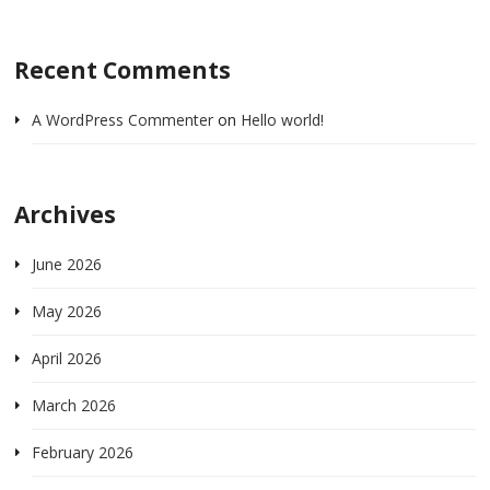
Recent Comments
A WordPress Commenter
on
Hello world!
Archives
June 2026
May 2026
April 2026
March 2026
February 2026