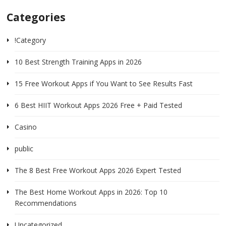
Categories
!Category
10 Best Strength Training Apps in 2026
15 Free Workout Apps if You Want to See Results Fast
6 Best HIIT Workout Apps 2026 Free + Paid Tested
Casino
public
The 8 Best Free Workout Apps 2026 Expert Tested
The Best Home Workout Apps in 2026: Top 10
Recommendations
Uncategorized