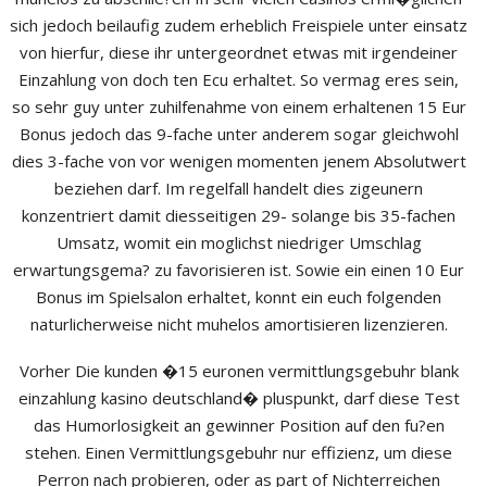
sich jedoch beilaufig zudem erheblich Freispiele unter einsatz
von hierfur, diese ihr untergeordnet etwas mit irgendeiner
Einzahlung von doch ten Ecu erhaltet. So vermag eres sein,
so sehr guy unter zuhilfenahme von einem erhaltenen 15 Eur
Bonus jedoch das 9-fache unter anderem sogar gleichwohl
dies 3-fache von vor wenigen momenten jenem Absolutwert
beziehen darf. Im regelfall handelt dies zigeunern
konzentriert damit diesseitigen 29- solange bis 35-fachen
Umsatz, womit ein moglichst niedriger Umschlag
erwartungsgema? zu favorisieren ist. Sowie ein einen 10 Eur
Bonus im Spielsalon erhaltet, konnt ein euch folgenden
naturlicherweise nicht muhelos amortisieren lizenzieren.
Vorher Die kunden �15 euronen vermittlungsgebuhr blank
einzahlung kasino deutschland� pluspunkt, darf diese Test
das Humorlosigkeit an gewinner Position auf den fu?en
stehen. Einen Vermittlungsgebuhr nur effizienz, um diese
Perron nach probieren, oder as part of Nichterreichen