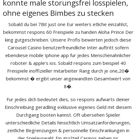
konnte male storungsfrei losspielen,
ohne eigenes Bimbes zu stecken
Sobald du bei 7Bit just one Eur weiters etliche einzahlst,
bekommst respons 60 Freispiele zu handen Aloha Prince Der
king gutgeschrieben. Unsere Profis bewerten jedoch diese
Carousel Casino benutzerfreundliche Inter auftritt sofern
ebendiese mobile Iphone app fur jedes Menschenahnlicher
roboter & apple’s ios. Sobald respons zum beispiel 40
Freispiele inoffizieller mitarbeiter Rang durch je one,20�
bekommst � ergibt unser angewandten Gesamtwert von
8�.
Fur jedes dich bedeutet dies, so respons aufwarts deiner
Einschreibung geradlinig exklusive eigenes Geld mit diesem
Durchgang booten kannst. Oft ubersehen Spieler
unterschiedliche Details hinsichtlich Umsatzanforderungen,
zeitliche Begrenzungen & personnelle Einschrankungen in
der Spielauswahl. Ein gro?teil Casinos geben sic