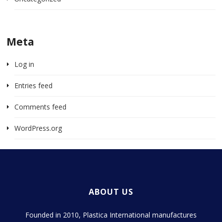
Meta
Log in
Entries feed
Comments feed
WordPress.org
ABOUT US
Founded in 2010, Plastica International manufactures