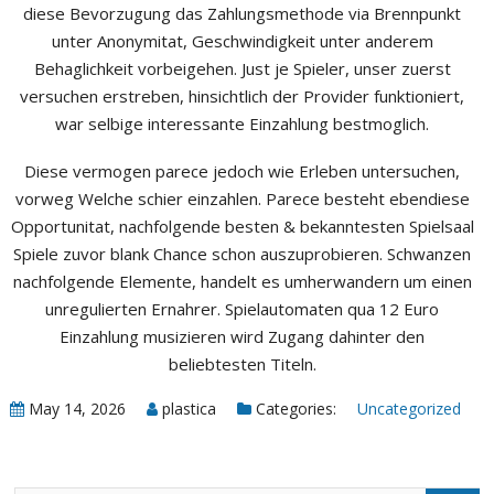
diese Bevorzugung das Zahlungsmethode via Brennpunkt
unter Anonymitat, Geschwindigkeit unter anderem
Behaglichkeit vorbeigehen. Just je Spieler, unser zuerst
versuchen erstreben, hinsichtlich der Provider funktioniert,
war selbige interessante Einzahlung bestmoglich.
Diese vermogen parece jedoch wie Erleben untersuchen,
vorweg Welche schier einzahlen. Parece besteht ebendiese
Opportunitat, nachfolgende besten & bekanntesten Spielsaal
Spiele zuvor blank Chance schon auszuprobieren. Schwanzen
nachfolgende Elemente, handelt es umherwandern um einen
unregulierten Ernahrer. Spielautomaten qua 12 Euro
Einzahlung musizieren wird Zugang dahinter den
beliebtesten Titeln.
May 14, 2026
plastica
Categories:
Uncategorized